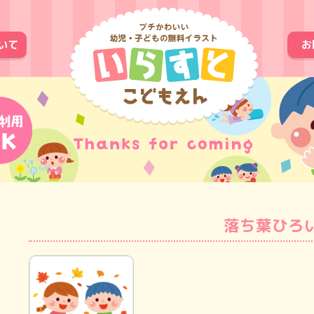
いて
お
落ち葉ひろ