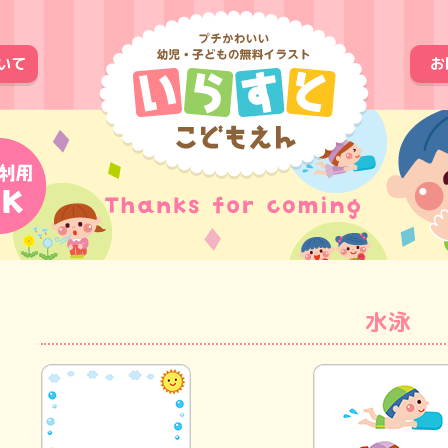
いて
お
水泳