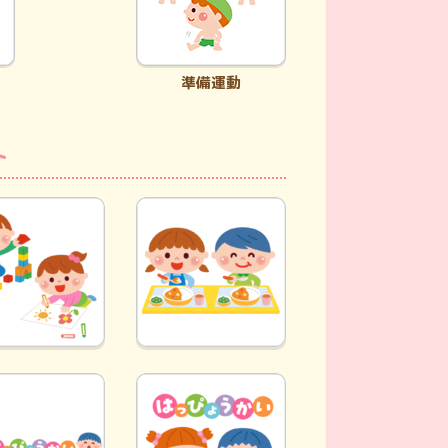
準備運動
ト