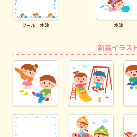
プール 水泳
水泳
新着イラス