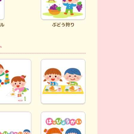
ル
ぶどう狩り
ト