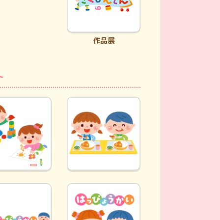
作品展
ト