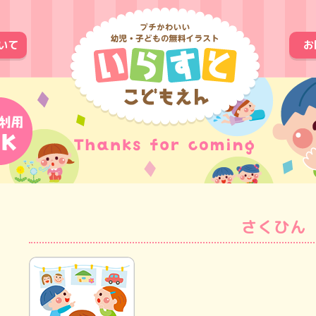
いて
お
さくひん