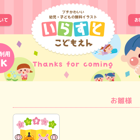
いて
お
お雛様