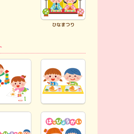
ひなまつり
ト