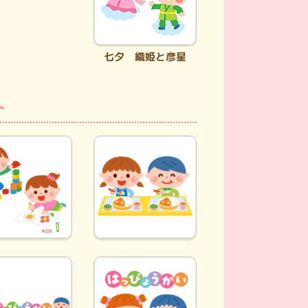
七夕 織姫と彦星
ト