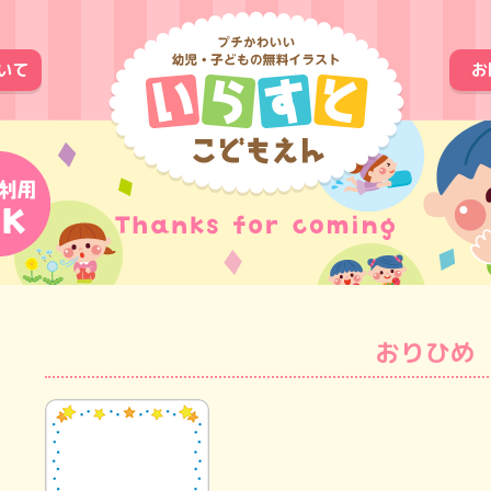
いて
お
おりひめ