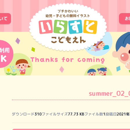
いて
お
summer_02_
ダウンロード
310
ファイルサイズ
77.73 KB
ファイル数
1
投稿日
2021