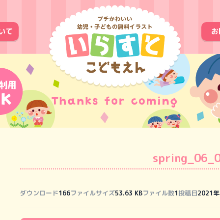
いて
お
spring_06_
ダウンロード
166
ファイルサイズ
53.63 KB
ファイル数
1
投稿日
2021