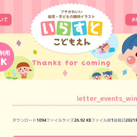
いて
お
letter_events_wi
ダウンロード
1094
ファイルサイズ
26.92 KB
ファイル数
1
投稿日
202