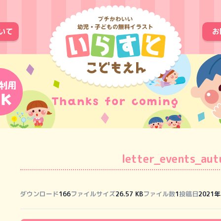
いて
お
letter_events_au
ダウンロード
166
ファイルサイズ
26.57 KB
ファイル数
1
投稿日
2021