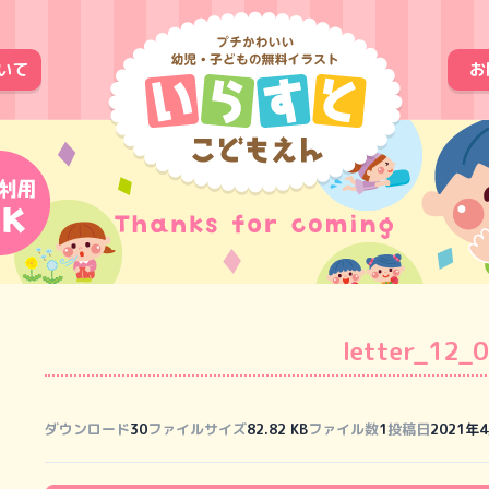
いて
お
letter_12_
ダウンロード
30
ファイルサイズ
82.82 KB
ファイル数
1
投稿日
2021年