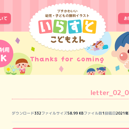
いて
お
letter_02_
ダウンロード
332
ファイルサイズ
58.99 KB
ファイル数
1
投稿日
2021