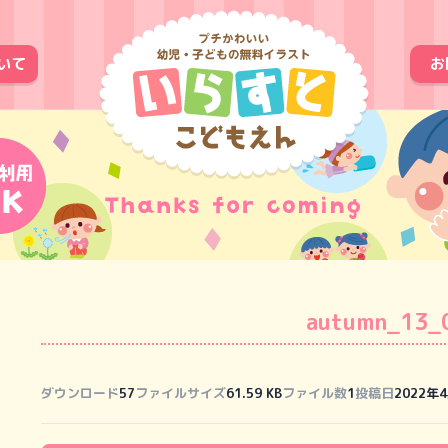
いて
お
autumn_13_
ダウンロード
57
ファイルサイズ
61.59 KB
ファイル数
1
投稿日
2022年