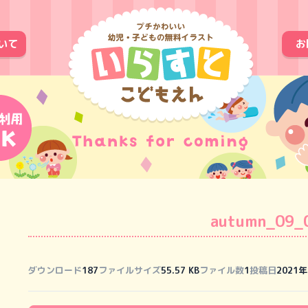
いて
お
autumn_09_
ダウンロード
187
ファイルサイズ
55.57 KB
ファイル数
1
投稿日
2021