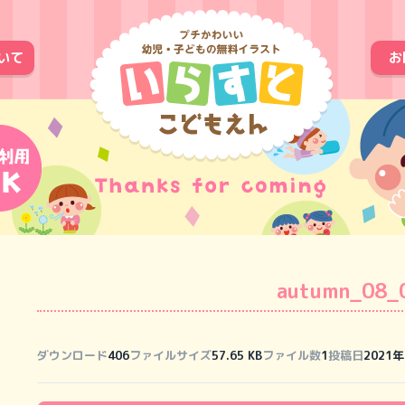
いて
お
autumn_08_
ダウンロード
406
ファイルサイズ
57.65 KB
ファイル数
1
投稿日
2021