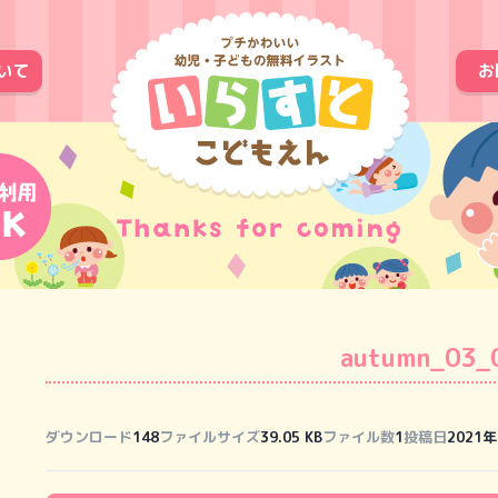
いて
お
autumn_03_
ダウンロード
148
ファイルサイズ
39.05 KB
ファイル数
1
投稿日
2021