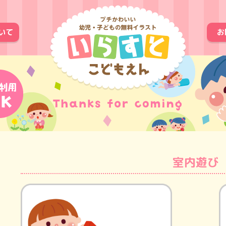
いて
お
室内遊び