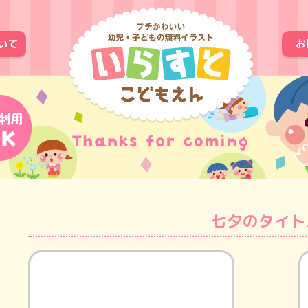
いて
お
七夕のタイト