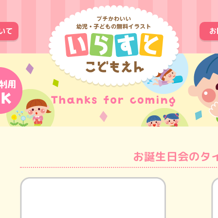
いて
お
お誕生日会のタ